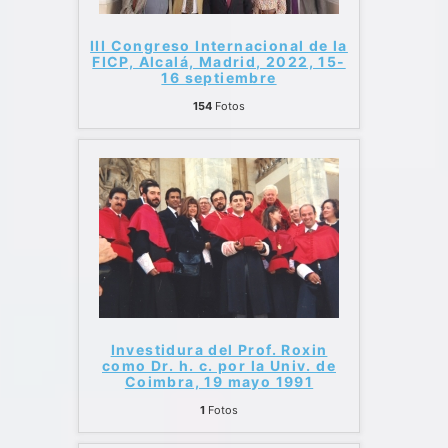
III Congreso Internacional de la
FICP, Alcalá, Madrid, 2022, 15-
16 septiembre
154
Fotos
Investidura del Prof. Roxin
como Dr. h. c. por la Univ. de
Coimbra, 19 mayo 1991
1
Fotos