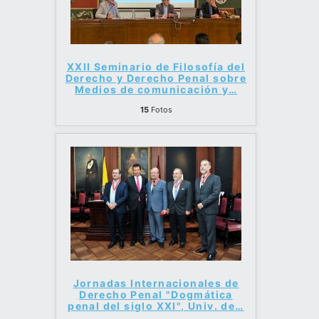
XXII Seminario de Filosofía del
Derecho y Derecho Penal sobre
Medios de comunicación y
…
15
Fotos
Jornadas Internacionales de
Derecho Penal "Dogmática
penal del siglo XXI", Univ. de
…