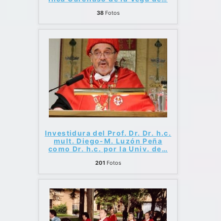
38
Fotos
Investidura del Prof. Dr. Dr. h.c.
mult. Diego-M. Luzón Peña
como Dr. h.c. por la Univ. de
…
201
Fotos