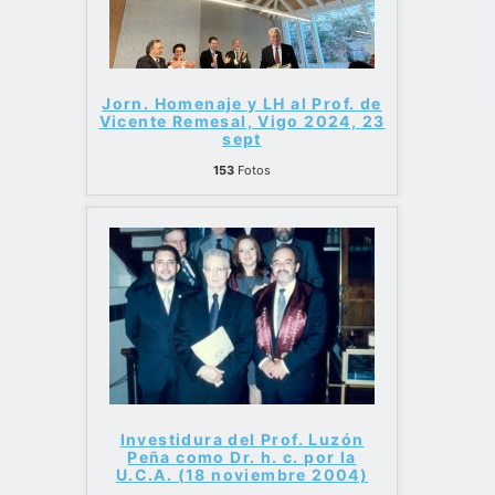
Jorn. Homenaje y LH al Prof. de
Vicente Remesal, Vigo 2024, 23
sept
153
Fotos
Investidura del Prof. Luzón
Peña como Dr. h. c. por la
U.C.A. (18 noviembre 2004)