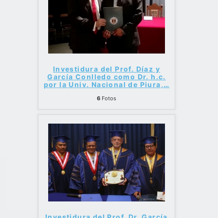
Investidura del Prof. Díaz y
García Conlledo como Dr. h.c.
por la Univ. Nacional de Piura,
…
6
Fotos
Investidura del Prof. Dr. García