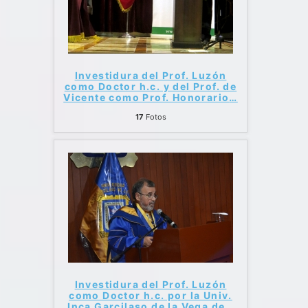
Investidura del Prof. Luzón
como Doctor h.c. y del Prof. de
Vicente como Prof. Honorario
…
17
Fotos
Investidura del Prof. Luzón
como Doctor h.c. por la Univ.
Inca Garcilaso de la Vega de
…