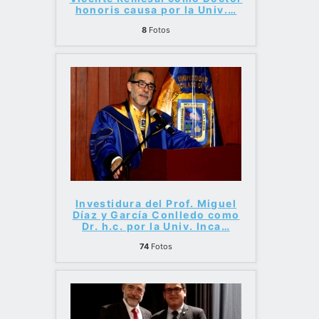
honoris causa por la Univ.
…
8
Fotos
Investidura del Prof. Miguel
Díaz y García Conlledo como
Dr. h.c. por la Univ. Inca
…
74
Fotos