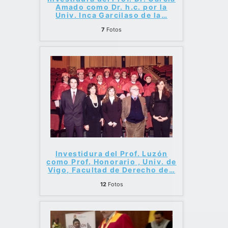
Amado como Dr. h.c. por la
Univ. Inca Garcilaso de la
…
7
Fotos
Investidura del Prof. Luzón
como Prof. Honorario , Univ. de
Vigo, Facultad de Derecho de
…
12
Fotos