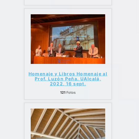
Homenaje y Libros Homenaje al
Prof. Luzón Peña. UAlcalá,
2022, 16 sept.
121
Fotos