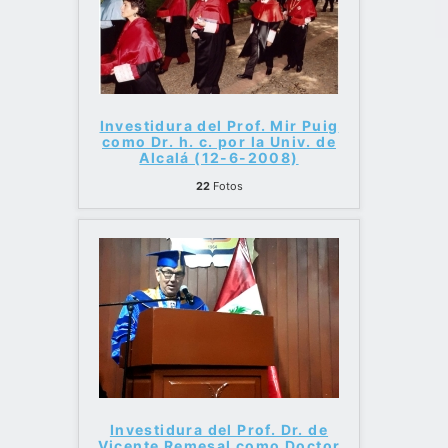
Investidura del Prof. Mir Puig
como Dr. h. c. por la Univ. de
Alcalá (12-6-2008)
22
Fotos
Investidura del Prof. Dr. de
Vicente Remesal como Doctor