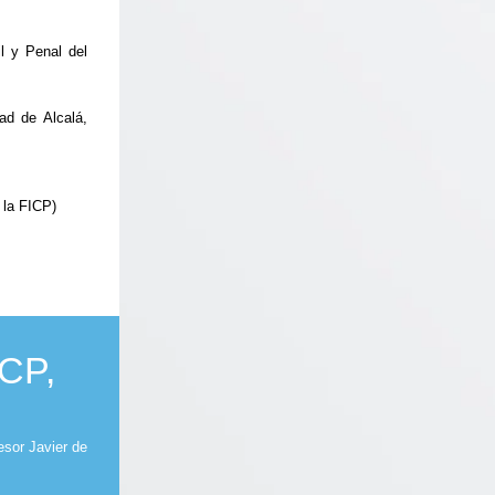
l y Penal del
ad de Alcalá,
 la FICP)
ICP,
esor Javier de