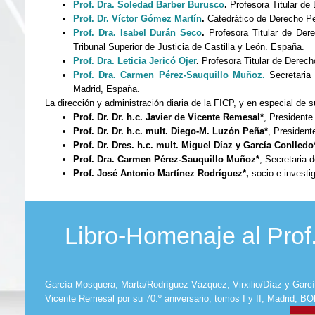
Prof. Dra. Soledad Barber Burusco
.
Profesora Titular de
Prof. Dr. Víctor Gómez Martín
.
Catedrático de Derecho Pe
Prof. Dra. Isabel Durán Seco
.
Profesora Titular de Dere
Tribunal Superior de Justicia de Castilla y León. España.
Prof. Dra. Leticia Jericó Ojer
.
Profesora Titular de Derech
Prof.
Dra. Carmen Pérez-Sauquillo Muñoz
.
Secretaria 
Madrid, España.
La dirección y administración diaria de la FICP, y en especial de 
Prof. Dr. Dr. h.c. Javier de Vicente Remesal*
, Presidente
Prof. Dr. Dr. h.c. mult. Diego-M. Luzón Peña*
, President
Prof. Dr. Dres. h.c. mult. Miguel Díaz y García Conlledo
Prof. Dra. Carmen Pérez-Sauquillo Muñoz*
, Secretaria 
Prof. José Antonio Martínez Rodríguez*,
socio e investi
Libro-Homenaje al Prof
García Mosquera, Marta/Rodríguez Vázquez, Virxilio/Díaz y García
Vicente Remesal por su 70.º aniversario, tomos I y II, Madrid, B