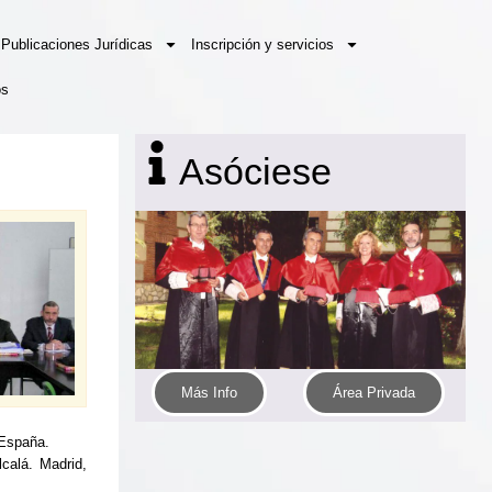
Publicaciones Jurídicas
Inscripción y servicios
os
Asóciese
Más Info
Área Privada
 España.
calá. Madrid,