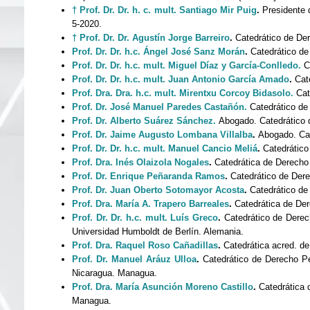
†
Prof. Dr. Dr. h. c. mult. Santiago Mir Puig
.
Presidente d
5-2020.
†
Prof. Dr. Dr. Agustín Jorge Barreiro
.
Catedrático de De
Prof. Dr. Dr. h.c. Ángel José Sanz Morán
.
Catedrático de
Prof. Dr. Dr. h.c. mult. Miguel Díaz y García-Conlledo.
Ca
Prof. Dr. Dr. h.c. mult. Juan Antonio García Amado
.
Cate
Prof. Dra. Dra. h.c. mult. Mirentxu Corcoy Bidasolo.
Cat
Prof. Dr. José Manuel Paredes Castañón.
Catedrático de
Prof. Dr. Alberto Suárez Sánchez.
Abogado. Catedrático d
Prof. Dr. Jaime Augusto Lombana Villalba
.
Abogado. Cat
Prof. Dr. Dr. h.c. mult. Manuel Cancio Meliá
.
Catedrático
Prof. Dra. Inés Olaizola Nogales
.
Catedrática de Derecho 
Prof. Dr. Enrique Peñaranda Ramos
.
Catedrático de Der
Prof. Dr. Juan Oberto Sotomayor Acosta
.
Catedrático de
Prof. Dra. María A. Trapero Barreales
.
Catedrática de Der
Prof. Dr. Dr. h.c. mult. Luís Greco
.
Catedrático de Derec
Universidad Humboldt de Berlín. Alemania.
Prof. Dra. Raquel Roso Cañadillas
.
Catedrática acred. de
Prof. Dr. Manuel Aráuz Ulloa
.
Catedrático de Derecho Pe
Nicaragua. Managua.
Prof. Dra. María Asunción Moreno Castillo
.
Catedrática 
Managua.