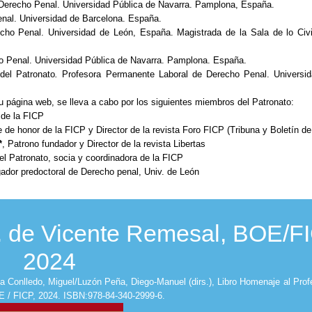
 Derecho Penal. Universidad Pública de Navarra. Pamplona, España.
nal. Universidad de Barcelona. España.
cho Penal. Universidad de León, España. Magistrada de la Sala de lo Civi
o Penal. Universidad Pública de Navarra. Pamplona. España.
del Patronato
.
Profesora Permanente Laboral de Derecho Penal. Universid
su página web, se lleva a cabo por los siguientes miembros del Patronato:
 de la FICP
e de honor de la FICP y Director de la revista Foro FICP (Tribuna y Boletín de
*
, Patrono fundador y Director de la revista Libertas
del Patronato, socia y coordinadora de la FICP
gador predoctoral de Derecho penal, Univ. de León
. de Vicente Remesal, BOE/F
2024
 Conlledo, Miguel/Luzón Peña, Diego-Manuel (dirs.), Libro Homenaje al Prof
OE / FICP, 2024. ISBN:978-84-340-2999-6.