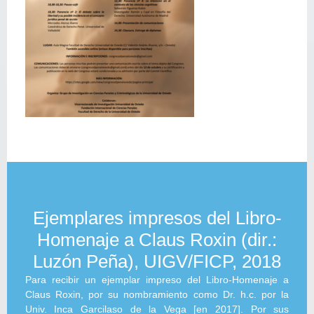
Ejemplares impresos del Libro-
Homenaje a Claus Roxin (dir.:
Luzón Peña), UIGV/FICP, 2018
Para recibir un ejemplar impreso del Libro-Homenaje a
Claus Roxin, por su nombramiento como Dr. h.c. por la
Univ. Inca Garcilaso de la Vega [en 2017]. Por sus