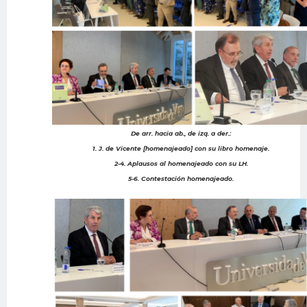
De arr. hacia ab., de izq. a der.:
1. J. de Vicente [homenajeado] con su libro homenaje.
2-4. Aplausos al homenajeado con su LH.
5-6. Contestación homenajeado.