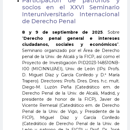
Participación de patronos y
socios en el XXVI Seminario
Interuniversitario Internacional
de Derecho Penal
8 y 9 de septiembre de 2025
. Sobre
“
Derecho penal general e intereses
ciudadanos, sociales y económicos
”.
Seminario organizado por el Área de Derecho
penal de la Univ. de Alcalá y la FICP, así como el
Proyecto de Investigación PID2023-148510NB-
I00 (MICINNU/AEI), Univ. de León (IPs: Profs.
D. Miguel Díaz y García Conlledo y D.ª María
Trapero). Directores: Profs. Dres. Dres. h.c. mult.
Diego-M. Luzón Peña (Catedrático em. de
Derecho Penal de la Univ. de Alcalá, Madrid, y
presidente de honor de la FICP), Javier de
Vicente Remesal (Catedrático em. de Derecho
Penal de la Univ. de Vigo, y Presidente de la
FICP), Miguel Díaz y García Conlledo
(Catedrático de Derecho Penal de la Univ. de
León y patrono de la FICP) y Prof. Dr. José