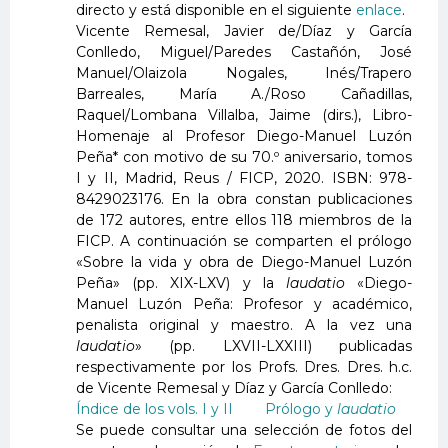
directo y está disponible en el siguiente
enlace
.
Vicente Remesal, Javier de/Díaz y García
Conlledo, Miguel/Paredes Castañón, José
Manuel/Olaizola Nogales, Inés/Trapero
Barreales, María A./Roso Cañadillas,
Raquel/Lombana Villalba, Jaime (dirs.), Libro-
Homenaje al Profesor Diego-Manuel Luzón
Peña* con motivo de su 70.º aniversario, tomos
I y II, Madrid, Reus / FICP, 2020. ISBN: 978-
8429023176. En la obra constan publicaciones
de 172 autores, entre ellos 118 miembros de la
FICP. A continuación se comparten el prólogo
«Sobre la vida y obra de Diego-Manuel Luzón
Peña» (pp. XIX-LXV) y la
laudatio
«Diego-
Manuel Luzón Peña: Profesor y académico,
penalista original y maestro. A la vez una
laudatio
» (pp. LXVII-LXXIII) publicadas
respectivamente por los Profs. Dres. Dres. h.c.
de Vicente Remesal y Díaz y García Conlledo:
Índice de los vols. I y II
Prólogo y
laudatio
Se puede consultar una selección de fotos del