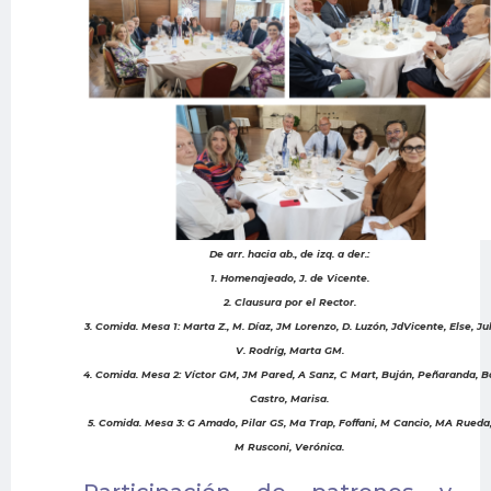
De arr. hacia ab., de izq. a der.:
1. Homenajeado, J. de Vicente.
2. Clausura por el Rector.
3. Comida. Mesa 1: Marta Z., M. Díaz, JM Lorenzo, D. Luzón, JdVicente, Else, Jul
V. Rodríg, Marta GM.
4. Comida. Mesa 2: Víctor GM, JM Pared, A Sanz, C Mart, Buján, Peñaranda, B
Castro, Marisa.
5. Comida. Mesa 3: G Amado, Pilar GS, Ma Trap, Foffani, M Cancio, MA Rueda
M Rusconi, Verónica.