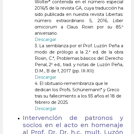
Wolter* contenida en el número especial
2016/5 de la revista GA, cuya traducción ha
sido publicada en nuestra revista Libertas:
número extraordinario 5, 2016,
Liber
amicorum
a Claus Roxin por su 85.º
aniversario.
Descargar
3. La semblanza por el Prof. Luzón Peña a
modo de prólogo a la 2.ª ed. de la obra
Roxin, C.*, Problemas básicos del Derecho
Penal, 2ª ed., trad. y notas de Luzón Peña,
D.M., B de f, 2017 (pp. IX-XII):
Descargar
4. El obituario-remembranza que le
dedican los Profs. Schünemann* y Greco
tras su fallecimiento a los 93 años el 18 de
febrero de 2025.
Descargar
Intervención de patronos y
socios en el acto en homenaje
al Prof. Dr. Dr. h.c. mult. Luzón