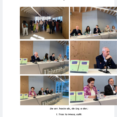
De arr. hacia ab., de izq. a der.:
1. Tras 1a Mesa, café.