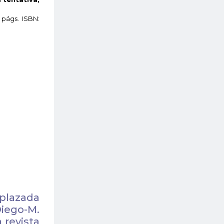
 págs. ISBN:
aplazada
iego-M.
 revista