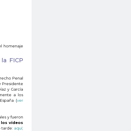
del homenaje
 la FICP
erecho Penal
 y Presidente
íaz y García
amente a los
 España (
ver
ales y fueron
 los vídeos
e tarde:
aquí
;