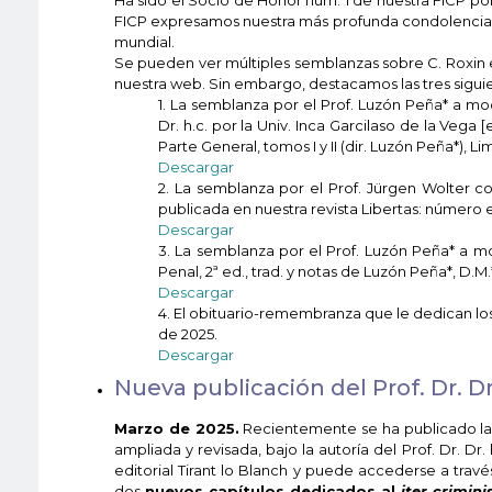
FICP expresamos nuestra más profunda condolencia a s
mundial.
Se pueden ver múltiples semblanzas sobre C. Roxin 
nuestra web. Sin embargo, destacamos las tres sigui
1. La semblanza por el Prof. Luzón Peña* a 
Dr. h.c. por la Univ. Inca Garcilaso de la Vega
Parte General, tomos I y II (dir. Luzón Peña*), L
Descargar
2. La semblanza por el Prof. Jürgen Wolter co
publicada en nuestra revista Libertas: número e
Descargar
3. La semblanza por el Prof. Luzón Peña* a mo
Penal, 2ª ed., trad. y notas de Luzón Peña*, D.M.*, 
Descargar
4. El obituario-remembranza que le dedican los
de 2025.
Descargar
Nueva publicación del Prof. Dr. D
Marzo de 2025.
Recientemente se ha publicado l
ampliada y revisada, bajo la autoría del Prof. Dr. Dr
editorial Tirant lo Blanch y puede accederse a travé
dos
nuevos capítulos dedicados al
iter crimini