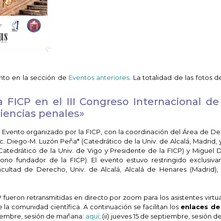
nto en la sección de
Eventos anteriores
. La totalidad de las fotos 
 FICP en el III Congreso Internacional de
ciencias penales»
. Evento organizado por la FICP, con la coordinación del Área de D
 h.c. Diego-M. Luzón Peña* (Catedrático de la Univ. de Alcalá, Madrid,
Catedrático de la Univ. de Vigo y Presidente de la FICP) y Miguel D
rono fundador de la FICP). El evento estuvo restringido exclusiv
ultad de Derecho, Univ. de Alcalá, Alcalá de Henares (Madrid),
P fueron retransmitidas en directo por zoom para los asistentes virtu
 la comunidad científica. A continuación se facilitan los
enlaces de
ptiembre, sesión de mañana:
aquí
; (ii) jueves 15 de septiembre, sesión d