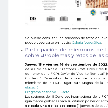
Portada y contraportada del vol. I
Se puede consultar una selección de fotos del eve
puede observarse en nuestra
Galería fotográfica
.
Participación de miembros de la
sobre «Problemas y retos de las 
Jueves 15 y viernes 16 de septiembre de 2022
de la Univ. de Alcalá. Directores: Profs. Dres. Dres.
de honor de la FICP), Javier de Vicente Remesal* (
Conlledo* (Catedrático de la Univ. de León y pat
miembros de la FICP. Lugar: Aula Magna de la Fac
ubicación
).
Programa definitivo
Cartel
Las sesiones del III Congreso Internacional de la FIC
igualmente grabadas para su difusión posterior entre
de cada una de las sesiones:
(i) jueves 15 de se