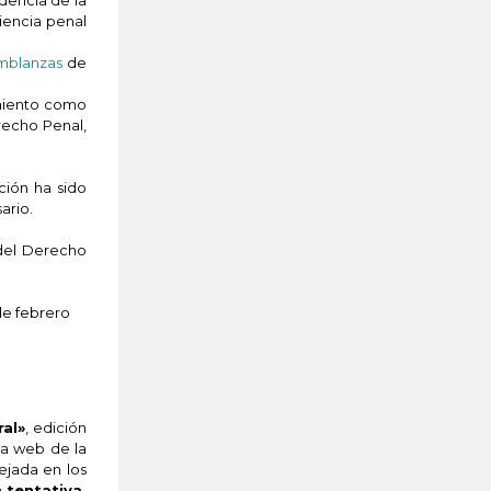
ciencia penal
emblanzas
de
amiento como
erecho Penal,
ción ha sido
ario.
 del Derecho
de febrero
ral»
, edición
 la web de la
ejada en los
a
tentativa,