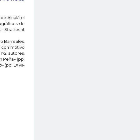
de Alcalá el
ográficos de
r Strafrecht
ro Barreales,
* con motivo
 172 autores,
n Peña» (pp.
o
» (pp. LXVII-