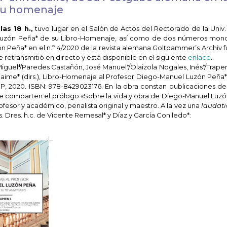
 su homenaje
as 18 h.,
tuvo lugar en el Salón de Actos del Rectorado de la Univ. 
t. Luzón Peña* de su Libro-Homenaje, así como de dos números mon
 Peña* en el n.º 4/2020 de la revista alemana Goltdammer’s Archiv fü
 se retransmitió en directo y está disponible en el siguiente
enlace
.
Miguel*/Paredes Castañón, José Manuel*/Olaizola Nogales, Inés*/Trape
, Jaime* (dirs.), Libro-Homenaje al Profesor Diego-Manuel Luzón Peña
FICP, 2020. ISBN: 978-8429023176. En la obra constan publicaciones de
 se comparten el prólogo «Sobre la vida y obra de Diego-Manuel Luzó
esor y académico, penalista original y maestro. A la vez una
laudati
s. Dres. h.c. de Vicente Remesal* y Díaz y García Conlledo*: