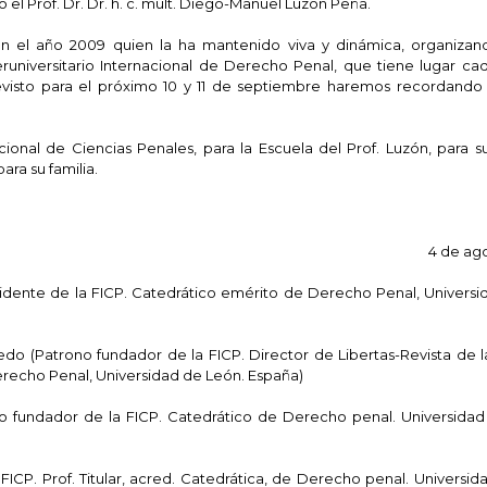
el Prof. Dr. Dr. h. c. mult. Diego-Manuel Luzón Peña.
n el año 2009 quien la ha mantenido viva y dinámica, organizan
nteruniversitario Internacional de Derecho Penal, que tiene lugar ca
revisto para el próximo 10 y 11 de septiembre haremos recordando
cional de Ciencias Penales, para la Escuela del Prof. Luzón, para s
ara su familia.
4 de ag
residente de la FICP. Catedrático emérito de Derecho Penal, Universi
nlledo (Patrono fundador de la FICP. Director de Libertas-Revista de
erecho Penal, Universidad de León. España)
no fundador de la FICP. Catedrático de Derecho penal. Universida
 FICP. Prof. Titular, acred. Catedrática, de Derecho penal. Universid