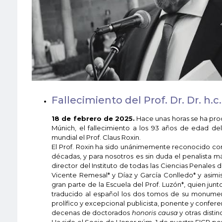
Fallecimiento del Prof. Dr. Dr. h.c
18 de febrero de 2025.
Hace unas horas se ha prod
Múnich, el fallecimiento a los 93 años de edad de
mundial el Prof. Claus Roxin.
El Prof. Roxin ha sido unánimemente reconocido como
décadas, y para nosotros es sin duda el penalista 
director del Instituto de todas las Ciencias Penales
Vicente Remesal* y Díaz y García Conlledo* y asimis
gran parte de la Escuela del Prof. Luzón*, quien jun
traducido al español los dos tomos de su monument
prolífico y excepcional publicista, ponente y confere
decenas de doctorados
honoris causa
y otras disti
Ha sido el Socio de Honor núm. 1 de nuestra FICP po