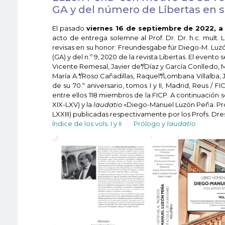
GA y del número de Libertas en
El pasado
viernes 16 de septiembre de 2022, a l
acto de entrega solemne al Prof. Dr. Dr. h.c. mul
revisas en su honor: Freundesgabe für Diego-M. Luzón
(GA) y del n.º 9, 2020 de la revista Libertas. El evento
Vicente Remesal, Javier de*/Díaz y García Conlledo, 
María A.*/Roso Cañadillas, Raquel*/Lombana Villalba
de su 70.º aniversario, tomos I y II, Madrid, Reus / 
entre ellos 118 miembros de la FICP. A continuación
XIX-LXV) y la
laudatio
«Diego-Manuel Luzón Peña: Prof
LXXIII) publicadas respectivamente por los Profs. Dre
Índice de los vols. I y II
Prólogo y
laudatio