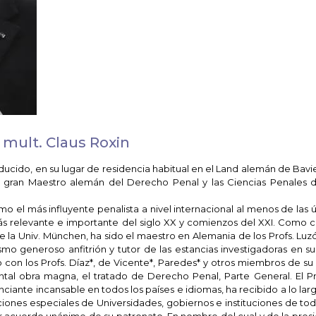
. mult. Claus Roxin
ucido, en su lugar de residencia habitual en el Land alemán de Bavi
l gran Maestro alemán del Derecho Penal y las Ciencias Penales d
 el más influyente penalista a nivel internacional al menos de las ú
más relevante e importante del siglo XX y comienzos del XXI. Como c
 de la Univ. München, ha sido el maestro en Alemania de los Profs. Lu
mo generoso anfitrión y tutor de las estancias investigadoras en su 
to con los Profs. Díaz*, de Vicente*, Paredes* y otros miembros de s
al obra magna, el tratado de Derecho Penal, Parte General. El Pro
nciante incansable en todos los países e idiomas, ha recibido a lo lar
nciones especiales de Universidades, gobiernos e instituciones de to
r acuerdo unánime de su patronato. En nombre del cual y de la presi