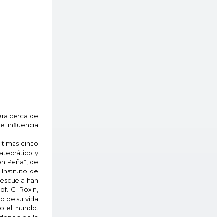
era cerca de
e influencia
ltimas cinco
atedrático y
zón Peña*, de
Instituto de
u escuela han
f. C. Roxin,
go de su vida
do el mundo.
dencia de la