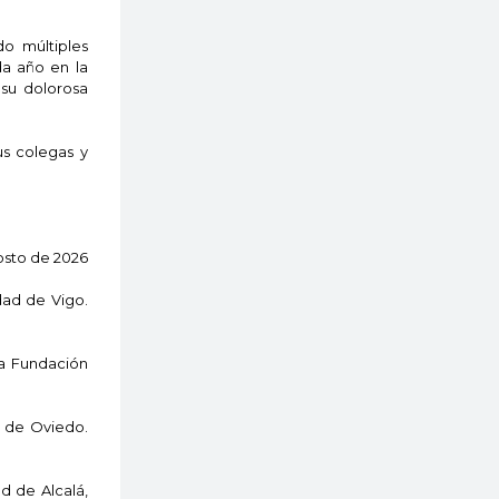
do múltiples
da año en la
 su dolorosa
us colegas y
osto de 2026
dad de Vigo.
 la Fundación
d de Oviedo.
ad de Alcalá,