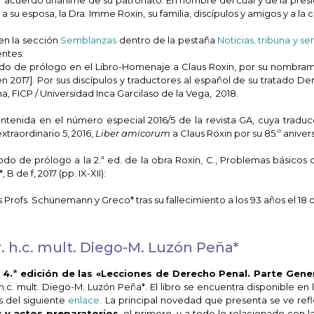
u esposa, la Dra. Imme Roxin, su familia, discípulos y amigos y a la 
en la sección
Semblanzas
dentro de la pestaña
Noticias, tribuna y s
entes:
modo de prólogo en el Libro-Homenaje a Claus Roxin, por su nombr
 [en 2017]. Por sus discípulos y traductores al español de su tratado D
ima, FICP / Universidad Inca Garcilaso de la Vega, 2018.
ntenida en el número especial 2016/5 de la revista GA, cuya traduc
xtraordinario 5, 2016,
Liber amicorum
a Claus Roxin por su 85.º anivers
do de prólogo a la 2.ª ed. de la obra Roxin, C., Problemas básicos
B de f, 2017 (pp. IX-XII):
 Profs. Schünemann y Greco* tras su fallecimiento a los 93 años el 18 
r. h.c. mult. Diego-M. Luzón Peña*
a
4.ª edición de las «Lecciones de Derecho Penal. Parte Gene
. h.c. mult. Diego-M. Luzón Peña*. El libro se encuentra disponible en
s del siguiente
enlace
. La principal novedad que presenta se ve refl
s
y actos preparatorios
, el primero, y a todo lo relacionado con l