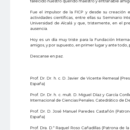
fallecido nuestro querido maestro y entrañable amigo 
Fue el impulsor de la FICP y desde su creación e
actividades científicas, entre ellas su Seminario I
Universidad de Alcalá y que, tristemente, en el p
ausencia.
Hoy es un día muy triste para la Fundación Interna
amigos, y por supuesto, en primer lugar y ante todo, p
Descanse en paz.
Prof. Dr. Dr. h. c. D. Javier de Vicente Remesal (P
España)
Prof. Dr. Dr. h. c. mult. D. Miguel Díaz y García Co
Internacional de Ciencias Penales. Catedrático de D
Prof. Dr. D. José Manuel Paredes Castañón (Patro
España)
Prof. Dra. D.ª Raquel Roso Cañadillas (Patrona de la