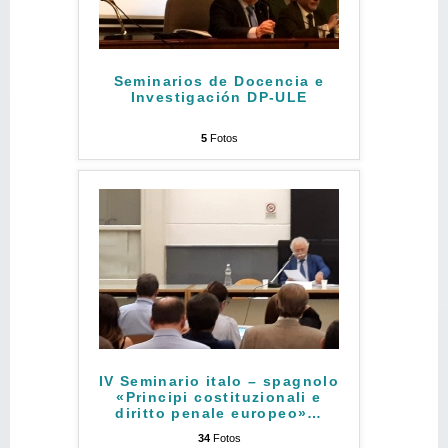
Seminarios de Docencia e
Investigación DP-ULE
5
Fotos
IV Seminario italo – spagnolo
«Principi costituzionali e
diritto penale europeo»
…
34
Fotos