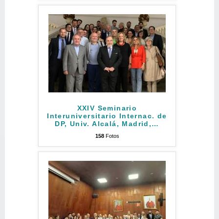
XXIV Seminario
Interuniversitario Internac. de
DP, Univ. Alcalá, Madrid,
…
158
Fotos