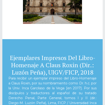
Ejemplares Impresos Del Libro-
Homenaje A Claus Roxin (dir.:
Luzón Peña), UIGV/FICP, 2018
Para recibir un ejemplar impreso del Libro-Homenaje
a Claus Roxin, por su nombramiento como Dr. h.c. por
la Univ. Inca Garcilaso de la Vega [en 2017]. Por sus
discípulos y traductores al español de su tratado
Derecho Penal, Parte General, tomos I y II (dir.:
Diego-M. Luzón Peña), Lima, FICP / Universidad Inca