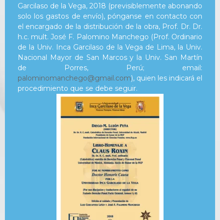
Garcilaso de la Vega, 2018 (previsiblemente abonando
solo los gastos de envío), pónganse en contacto con
el encargado de la distribución de la obra, Prof. Dr. Dr.
h.c. mult. José F. Palomino Manchego (Prof. Ordinario
de la Univ. Inca Garcilaso de la Vega de Lima, la Univ.
Nacional Mayor de San Marcos y la Univ. San Martín
de Porres, Perú; email:
palominomanchego@gmail.com
), quien les indicará el
procedimiento que se debe seguir.