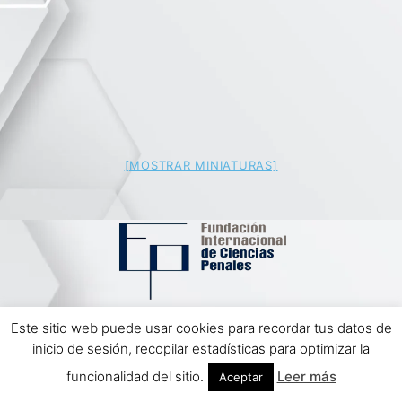
[MOSTRAR MINIATURAS]
Este sitio web puede usar cookies para recordar tus datos de
Aviso Legal | Política de Privacidad
inicio de sesión, recopilar estadísticas para optimizar la
Diseño Web Impulso Tecnológico
funcionalidad del sitio.
Leer más
Aceptar